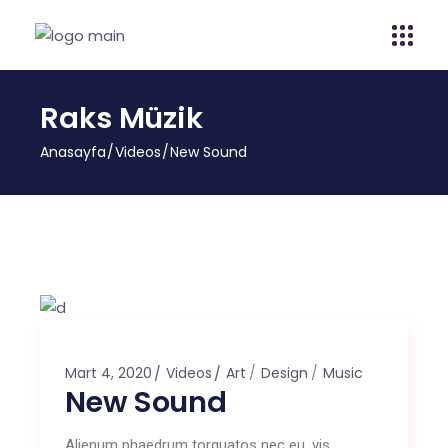
Raks Müzik
Anasayfa
Videos
New Sound
Mart 4, 2020
Videos
Art
Design
Music
New Sound
Alienum phaedrum torquatos nec eu, vis