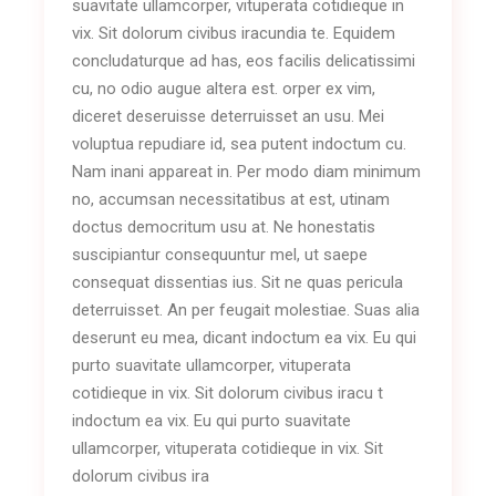
suavitate ullamcorper, vituperata cotidieque in
vix. Sit dolorum civibus iracundia te. Equidem
concludaturque ad has, eos facilis delicatissimi
cu, no odio augue altera est. orper ex vim,
diceret deseruisse deterruisset an usu. Mei
voluptua repudiare id, sea putent indoctum cu.
Nam inani appareat in. Per modo diam minimum
no, accumsan necessitatibus at est, utinam
doctus democritum usu at. Ne honestatis
suscipiantur consequuntur mel, ut saepe
consequat dissentias ius. Sit ne quas pericula
deterruisset. An per feugait molestiae. Suas alia
deserunt eu mea, dicant indoctum ea vix. Eu qui
purto suavitate ullamcorper, vituperata
cotidieque in vix. Sit dolorum civibus iracu t
indoctum ea vix. Eu qui purto suavitate
ullamcorper, vituperata cotidieque in vix. Sit
dolorum civibus ira