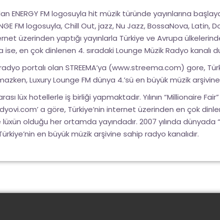
ndan ENERGY FM logosuyla hit müzik türünde yayınlarına başlay
NGE FM logosuyla, Chill Out, jazz, Nu Jazz, BossaNova, Latin,
rnet üzerinden yaptığı yayınlarla Türkiye ve Avrupa ülkelerin
da ise, en çok dinlenen 4. sıradaki Lounge Müzik Radyo kanalı 
 radyo portalı olan STREEMA’ya (
www.streema.com
) gore, Tü
nmazken, Luxury Lounge FM dünya 4.’sü en büyük müzik arşivin
ası lüx hotellerle iş birliği yapmaktadır. Yılının “Millionaire Fa
dyovi.com
’ a göre, Türkiye’nin internet üzerinden en çok dinl
 ve lüxün olduğu her ortamda yayındadır. 2007 yılında dünyada “
rkiye’nin en büyük müzik arşivine sahip radyo kanalıdır.