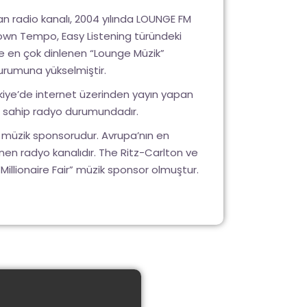
an radio kanalı, 2004 yılında LOUNGE FM
 Down Tempo, Easy Listening türündeki
de en çok dinlenen “Lounge Müzik”
durumuna yükselmiştir.
rkiye’de internet üzerinden yayın yapan
e sahip radyo durumundadır.
ir” müzik sponsorudur. Avrupa’nın en
enen radyo kanalıdır. The Ritz-Carlton ve
Millionaire Fair” müzik sponsor olmuştur.