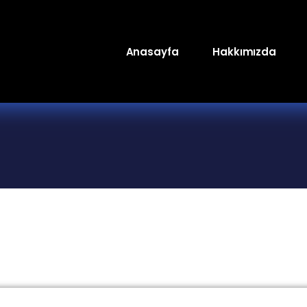
Anasayfa
Hakkımızda
Genç TV
Luxury Lounge FM
Raks Marşandiz 
Stüdyoları